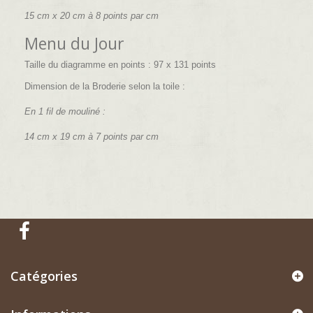
15 cm x 20 cm à 8
points par cm
Menu du Jour
Taille du diagramme en points : 97 x 131 points
Dimension de la Broderie selon la toile :
En 1 fil de mouliné :
14 cm x 19 cm à 7
points par cm
Catégories