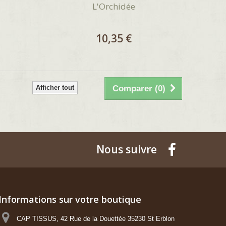
L'Orchidée
10,35 €
Afficher tout
Comparer (
0
)
Nous suivre
Informations sur votre boutique
CAP TISSUS, 42 Rue de la Douettée 35230 St Erblon